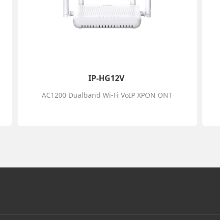
IP-HG12V
AC1200 Dualband Wi-Fi VoIP XPON ONT