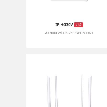
IP-HG30V
V1.0
AX3000 Wi-Fi6 VoIP xPON ONT