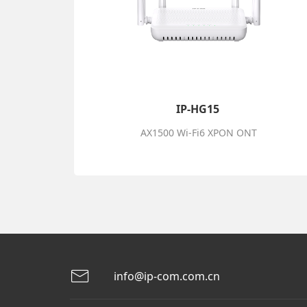
IP-HG15
AX1500 Wi-Fi6 XPON ONT
info@ip-com.com.cn