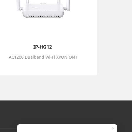
IP-HG12
AC1200 Dualband Wi-Fi XPON ONT