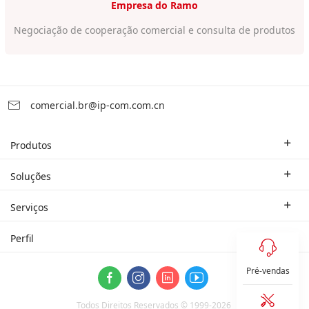
Empresa do Ramo
Negociação de cooperação comercial e consulta de produtos
comercial.br@ip-com.com.cn
Produtos
Roteador Empresarial
Soluções
Switch Empresarial
Soluções Industriais
Serviços
WLAN
Estudo de Caso
Empresa do Ramo
Perfil
Rede Doméstica
Parceiro
Contate-nos
Sistema ProFi
Pré-vendas
Sobre Nós
Segurança
Todos Direitos Reservados © 1999-
2026