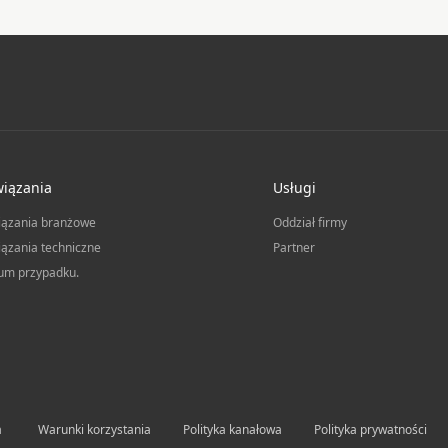
iązania
Usługi
iązania branżowe
Oddział firmy
ązania techniczne
Partner
um przypadku.
a
Warunki korzystania
Polityka kanałowa
Polityka prywatności