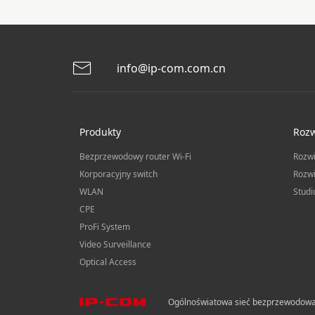
info@ip-com.com.cn
Produkty
Rozw
Bezprzewodowy router Wi-Fi
Rozw
Korporacyjny switch
Rozwi
WLAN
Studi
CPE
ProFi System
Video Surveillance
Optical Access
Ogólnoświatowa sieć bezprzewodow