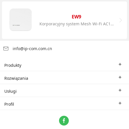
EW9
Korporacyjny system Mesh Wi-Fi AC1200
info@ip-com.com.cn
Produkty
Bezprzewodowy router Wi-Fi
Rozwiązania
Korporacyjny switch
Rozwiązania branżowe
Usługi
WLAN
Rozwiązania techniczne
Oddział firmy
Profil
CPE
Studium przypadku.
Partner
Skontaktuj się z nami
ProFi System
O nas
Video Surveillance