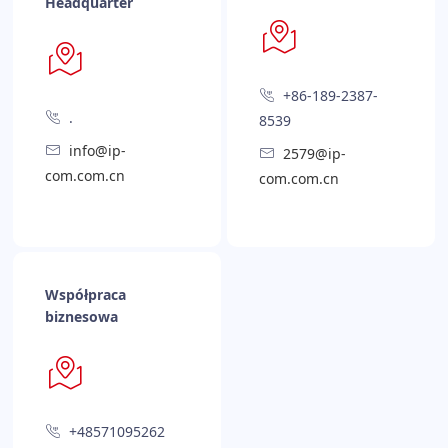
Headquarter
+86-189-2387-
.
8539
info@ip-
2579@ip-
com.com.cn
com.com.cn
Współpraca
biznesowa
+48571095262