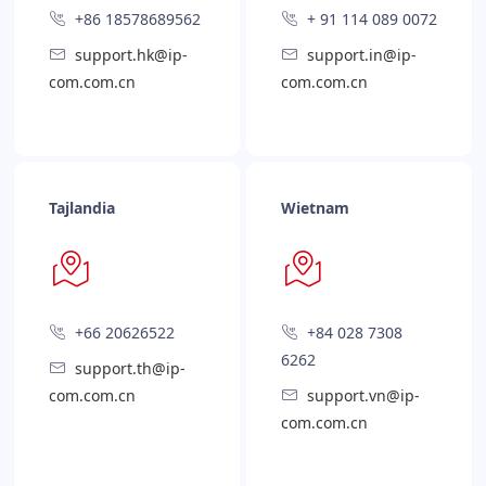
+86 18578689562
+ 91 114 089 0072
support.hk@ip-
support.in@ip-
com.com.cn
com.com.cn
Tajlandia
Wietnam
+66 20626522
+84 028 7308
6262
support.th@ip-
com.com.cn
support.vn@ip-
com.com.cn