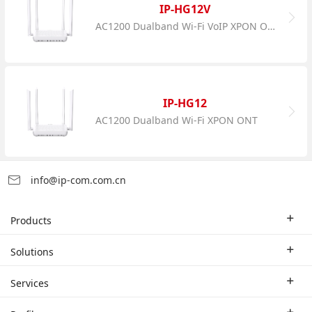
IP-HG12V
AC1200 Dualband Wi-Fi VoIP XPON ONT
IP-HG12
AC1200 Dualband Wi-Fi XPON ONT
info@ip-com.com.cn
Products
Enterprise Router
Solutions
Enterprise Switch
Industry Solutions
Services
WLAN
Technical Solutions