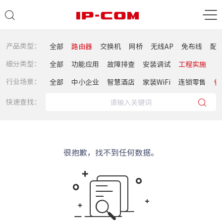
产品类型：
全部
路由器
交换机
网桥
无线AP
免布线
配
细分类型：
全部
功能应用
故障排查
安装调试
工程实施
行业场景：
全部
中小企业
智慧酒店
家装WiFi
连锁零售
餐
快速查找：
很抱歉，找不到任何数据。