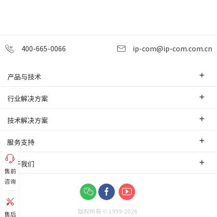
400-665-0066
ip-com@ip-com.com.cn
产品与技术
企业级路由器
行业解决方案
交换机
中小企业
技术解决方案
WLAN
安防监控
SD-WAN互联
服务支持
网桥
智慧零售
云管理
办事处
关于我们
网络安全
智慧酒店
售前
PoE监控传输
售前服务
咨询
网络工具及配件
联系我们
智慧工厂
IPMAX监控传输
培训认证
关于我们
智慧物流
可视化管理
版权所有 © 1999-
2026
功能应用
售后