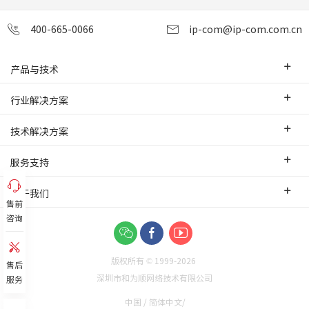
400-665-0066
ip-com@ip-com.com.cn
产品与技术
企业级路由器
行业解决方案
交换机
中小企业
技术解决方案
WLAN
安防监控
SD-WAN互联
服务支持
网桥
智慧零售
云管理
办事处
关于我们
网络安全
智慧酒店
售前
PoE监控传输
售前服务
网络工具及配件
咨询
联系我们
智慧工厂
IPMAX监控传输
培训认证
关于我们
智慧物流
可视化管理
版权所有 © 1999-
2026
功能应用
售后
企业新闻
别墅网络
深圳市和为顺网络技术有限公司
服务
故障排查
渠道合作
园区小区
中国 / 简体中文/