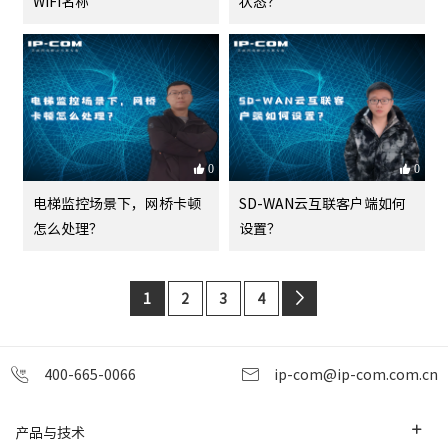
WIFI名称
状态？
0
0
电梯监控场景下，网桥卡顿
SD-WAN云互联客户端如何
怎么处理？
设置？
1
2
3
4
400-665-0066
ip-com@ip-com.com.cn
产品与技术