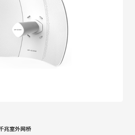
距千兆室外网桥