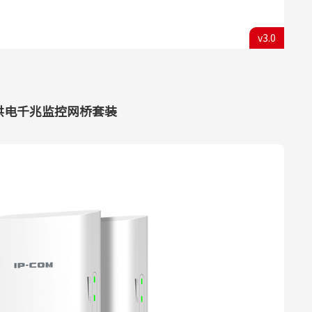
v3.0
oE供电千兆监控网桥套装