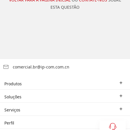
ESTA QUESTÃO
comercial.br@ip-com.com.cn
Produtos
Roteador Empresarial
Soluções
Switch Empresarial
Soluções Industriais
Serviços
WLAN
Estudo de Caso
Empresa do Ramo
Perfil
Rede Doméstica