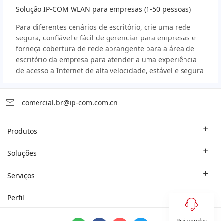
Solução IP-COM WLAN para empresas (1-50 pessoas)
Para diferentes cenários de escritório, crie uma rede
segura, confiável e fácil de gerenciar para empresas e
forneça cobertura de rede abrangente para a área de
escritório da empresa para atender a uma experiência
de acesso a Internet de alta velocidade, estável e segura
comercial.br@ip-com.com.cn
Produtos
Roteador Empresarial
Soluções
Switch Empresarial
Soluções Industriais
Serviços
WLAN
Estudo de Caso
Empresa do Ramo
Perfil
Rede Doméstica
Parceiro
Contate-nos
Sistema ProFi
Pré-vendas