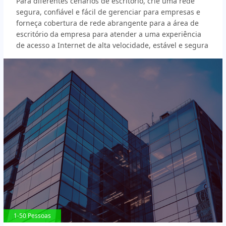
Para diferentes cenários de escritório, crie uma rede
segura, confiável e fácil de gerenciar para empresas e
forneça cobertura de rede abrangente para a área de
escritório da empresa para atender a uma experiência
de acesso a Internet de alta velocidade, estável e segura
1-50 Pessoas
1-50 Pessoas