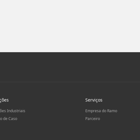
ções
Serviços
ões Industriais
Empresa do Ramo
o de Caso
Parceiro