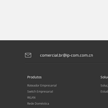
comercial.br@ip-com.com.cn
Produtos
Solu
Roteador Empresarial
Soluç
Switch Empresarial
Estud
WLAN
Rede Doméstica