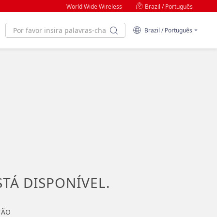
World Wide Wireless
Brazil / Português
Brazil / Português
STÁ DISPONÍVEL.
TÃO