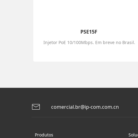
PSE15F
Injetor PoE 10/100Mbps. Em breve no Brasil.
comercial.br@ip-com.com.cn
Produtos
Solu