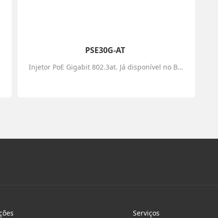
PSE30G-AT
Injetor PoE Gigabit 802.3at. Já disponível no Brasil.
ções
Serviços