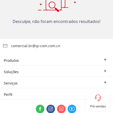
Desculpe, não foram encontrados resultados!
comercial.br@ip-com.com.cn
Produtos
Roteador Empresarial
Soluções
Switch Empresarial
Soluções Industriais
Serviços
WLAN
Estudo de Caso
Empresa do Ramo
Perfil
Rede Doméstica
Parceiro
Contate-nos
Sistema ProFi
Pré-vendas