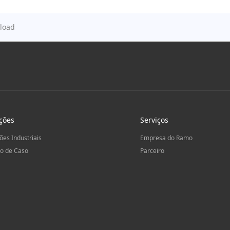
load
ções
Serviços
ões Industriais
Empresa do Ramo
o de Caso
Parceiro