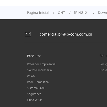
Página Inicial
ONT
IP-HG12
Down
comercial.br@ip-com.com.cn
Produtos
Solu
Roteador Empresarial
Soluç
Switch Empresarial
Estud
WLAN
Rede Doméstica
Sistema ProFi
Segurança
Linha WISP