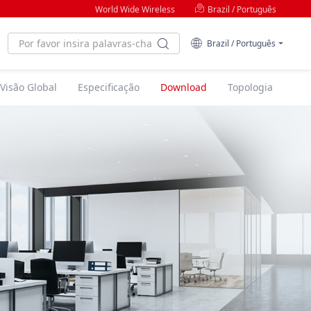
World Wide Wireless
Brazil / Português
Brazil / Português
Visão Global
Especificação
Download
Topologia