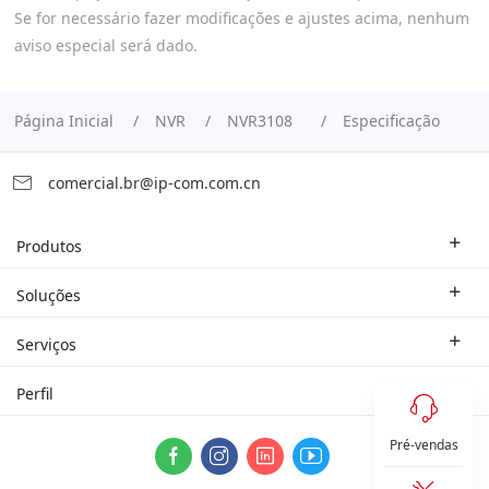
Se for necessário fazer modificações e ajustes acima, nenhum
aviso especial será dado.
Página Inicial
NVR
NVR3108
Especificação
comercial.br@ip-com.com.cn
Produtos
Roteador Empresarial
Soluções
Switch Empresarial
Soluções Industriais
Serviços
WLAN
Estudo de Caso
Empresa do Ramo
Perfil
Rede Doméstica
Parceiro
Contate-nos
Sistema ProFi
Pré-vendas
Sobre Nós
Segurança