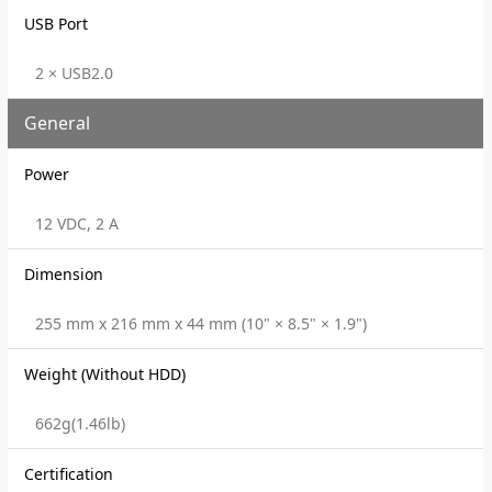
USB Port
2 × USB2.0
General
Power
12 VDC, 2 A
Dimension
255 mm x 216 mm x 44 mm (10" × 8.5" × 1.9")
Weight (Without HDD)
662g(1.46lb)
Certification