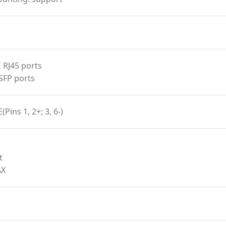
 RJ45 ports
SFP ports
(Pins 1, 2+; 3, 6-)
t
AX