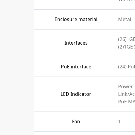
Enclosure material
Metal
(26)1GE
Interfaces
(2)1GE 
PoE interface
(24) PoE
Power
LED Indicator
Link/Ac
PoE M
Fan
1