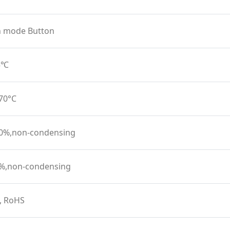
n mode Button
45℃
 70°C
90%,non-condensing
0%,non-condensing
, RoHS