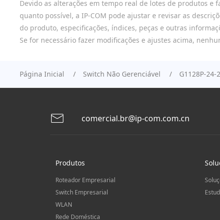
Devido as alterações em tempo real de lotes de produtos e f
quanto possível, a IP-COM pode ajustar e revisar as descriç
do produto, especificações, índices, peças e outras informa
Se for necessário fazer modificações e ajustes acima, nenhu
Página Inicial
Switch Não Gerenciável
G1128P-24
comercial.br@ip-com.com.cn
Produtos
Solu
Roteador Empresarial
Soluç
Switch Empresarial
Estud
WLAN
Rede Doméstica