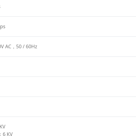
s
ps
0V AC，50 / 60Hz
 KV
：6 KV