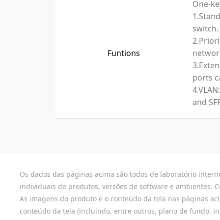
One-ke
1.Stand
switch.
2.Prior
Funtions
network
3.Exten
ports c
4.VLAN:
and SFP
Os dados das páginas acima são todos de laboratório interno
individuais de produtos, versões de software e ambientes. C
As imagens do produto e o conteúdo da tela nas páginas acima
conteúdo da tela (incluindo, entre outros, plano de fundo, 