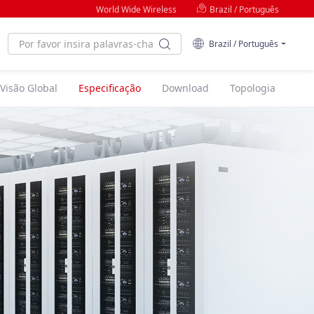
World Wide Wireless
Brazil / Português
Brazil / Português
Visão Global
Especificação
Download
Topologia