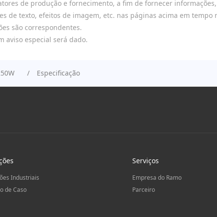
atores de produção e fornecimento, a fim de fornecer informações, 
ões de texto, efeitos de imagem, etc. nas páginas acima em tempo 
ções são correspondentes.
m aviso especial será dado.
-250W
Especificação
ções
Serviços
ões Industriais
Empresa do Ramo
o de Caso
Parceiro