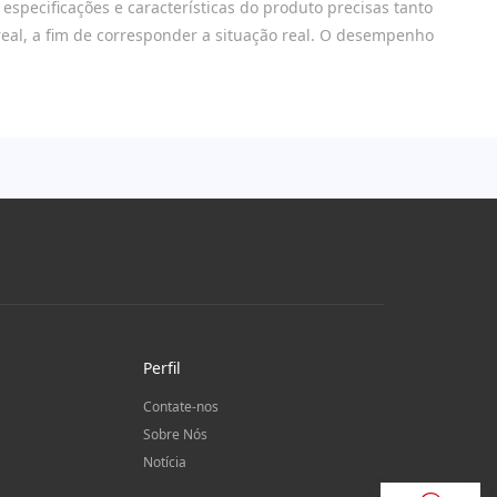
especificações e características do produto precisas tanto
real, a fim de corresponder a situação real. O desempenho
Perfil
Contate-nos
Sobre Nós
Notícia