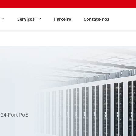
s
Serviços
Parceiro
Contate-nos
24-Port PoE