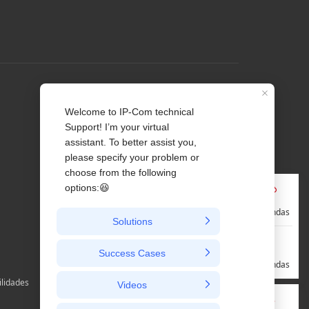
Perfil
Contate-nos
Sobre Nós
Notícia
Pré-vendas
Pós-vendas
ilidades