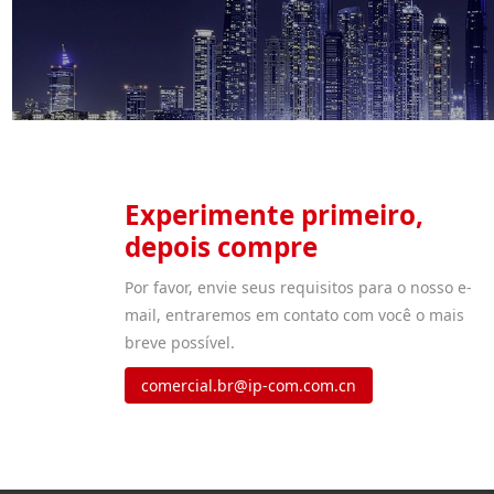
Experimente primeiro,
depois compre
Por favor, envie seus requisitos para o nosso e-
mail, entraremos em contato com você o mais
breve possível.
comercial.br@ip-com.com.cn