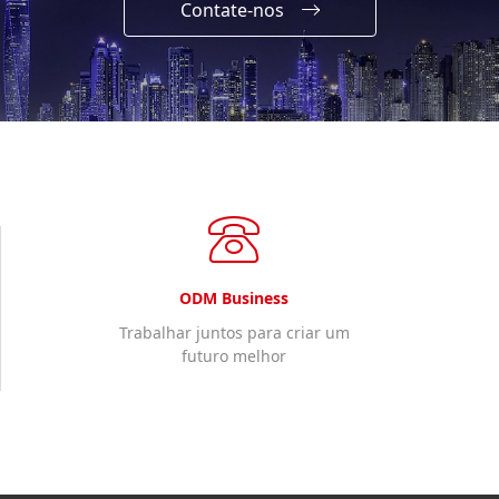
Contate-nos
ODM Business
Trabalhar juntos para criar um
futuro melhor