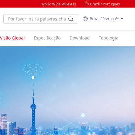
World Wide Wireless
Brazil / Português
Brazil / Português
Visão Global
Especificação
Download
Topologia