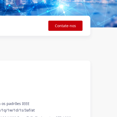
Contate-nos
W
 os padrões IEEE
/1q/1w/1d/1s/3af/at