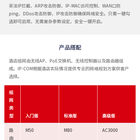
非法IP拦截、ARP攻击防御、IP-MAC访问控制、WAN口防
ping、DDos攻击防御、IP攻击防御确保网络安全。只需一键勾
选即可启用，无需复杂参数设定，安全一键开启。
产品搭配
酒店组网由无线AP、PoE交换机、无线控制器以及路由器组
成。IP-COM根据酒店实际情况提供专业的网络规划方案供客户
选择。
组
网
类
型
入门版
标准版
高级版
路
M50
M80
AC3000
由