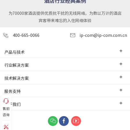
酒店行业经典案例
为70000家酒店提供优质抗干扰的无线网络，为数以万计的酒店
宾客带来难忘的入住网络体验
400-665-0066
ip-com@ip-com.com.cn
产品与技术
企业级路由器
行业解决方案
交换机
中小企业
技术解决方案
WLAN
安防监控
SD-WAN互联
服务支持
网桥
智慧零售
云管理
办事处
关于我们
网络安全
智慧酒店
售前
PoE监控传输
售前服务
网络工具及配件
咨询
联系我们
智慧工厂
IPMAX监控传输
培训认证
关于我们
智慧物流