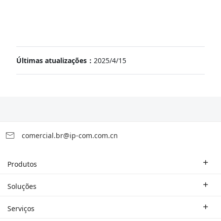
Últimas atualizações：
2025/4/15
comercial.br@ip-com.com.cn
Produtos
Roteador Empresarial
Soluções
Switch Empresarial
Soluções Industriais
Serviços
WLAN