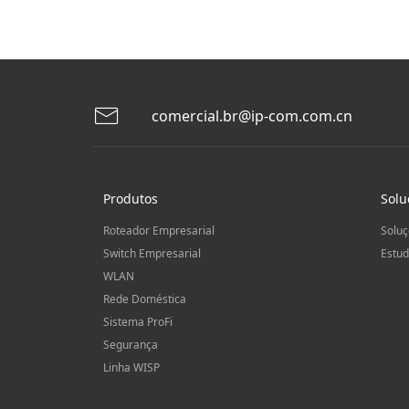
comercial.br@ip-com.com.cn
Produtos
Solu
Roteador Empresarial
Soluç
Switch Empresarial
Estud
WLAN
Rede Doméstica
Sistema ProFi
Segurança
Linha WISP