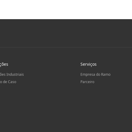
ções
Serviços
ões Industriais
Empresa do Ramo
o de Caso
Parceiro