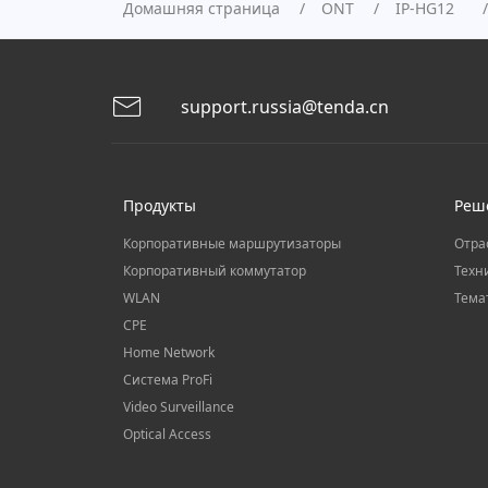
Домашняя страница
ONT
IP-HG12
support.russia@tenda.cn
Продукты
Реш
Корпоративные маршрутизаторы
Отра
Корпоративный коммутатор
Техн
WLAN
Тема
CPE
Home Network
Система ProFi
Video Surveillance
Optical Access