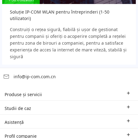
Soluție IP-COM WLAN pentru întreprinderi (1-50
utilizatori)
Construiți o rețea sigură, fiabilă și ușor de gestionat
pentru companii și oferiți o acoperire completă a rețelei
pentru zona de birouri a companiei, pentru a satisface
experiența de acces la internet de mare viteză, stabilă și
sigură
info@ip-com.com.cn
Produse și servicii
Rutere pentru mediul de afaceri
Studii de caz
Switch-uri și accesorii
Soluții oferite în funcție de domeniul de activitate
Asistență
Puncte de acces Wi-Fi | AP
Studii de caz
Sucursale și suport tehnic regional
Profil companie