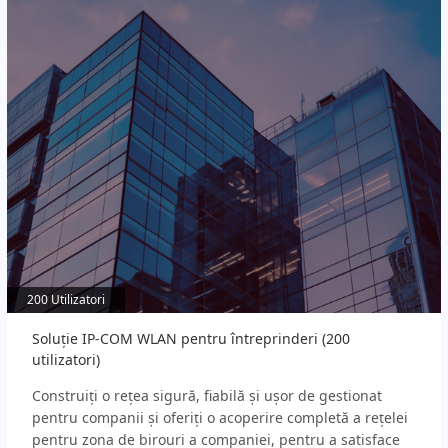
200 Utilizatori
200 Utilizatori
Soluție IP-COM WLAN pentru întreprinderi (200
utilizatori)
Construiți o rețea sigură, fiabilă și ușor de gestionat
pentru companii și oferiți o acoperire completă a rețelei
pentru zona de birouri a companiei, pentru a satisface