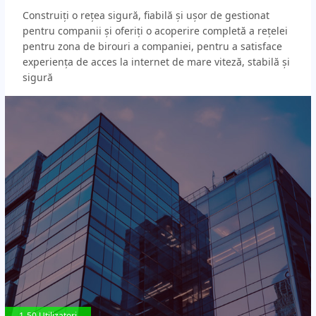
Construiți o rețea sigură, fiabilă și ușor de gestionat
pentru companii și oferiți o acoperire completă a rețelei
pentru zona de birouri a companiei, pentru a satisface
experiența de acces la internet de mare viteză, stabilă și
sigură
1-50 Utilizatori
1-50 Utilizatori