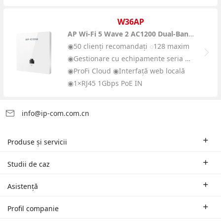
W36AP
AP Wi-Fi 5 Wave 2 AC1200 Dual-Band de perete
◉50 clienți recomandați ◌128 maxim
◉Gestionare cu echipamente seria M și AC
◉ProFi Cloud ◉Interfață web locală
◉1×RJ45 1Gbps PoE IN
info@ip-com.com.cn
Produse și servicii
Rutere pentru mediul de afaceri
Studii de caz
Switch-uri și accesorii
Soluții oferite în funcție de domeniul de activitate
Asistență
Puncte de acces Wi-Fi | AP
Studii de caz
Sucursale și suport tehnic regional
Profil companie
Echipamente Wi-Fi pentru distanțe mari