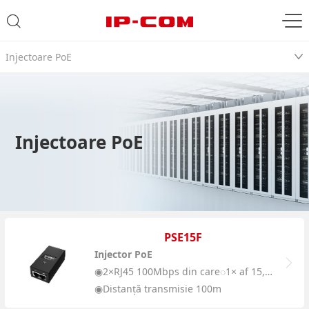
Injectoare PoE
Injectoare PoE
PSE15F
Injector PoE
◉2×RJ45 100Mbps din care◌1× af 15,4W
◉Distanță transmisie 100m