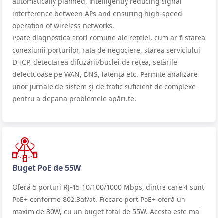
automatically planned, intelligently reducing signal
interference between APs and ensuring high-speed
operation of wireless networks.
Poate diagnostica erori comune ale rețelei, cum ar fi starea
conexiunii porturilor, rata de negociere, starea serviciului
DHCP, detectarea difuzării/buclei de rețea, setările
defectuoase pe WAN, DNS, latența etc. Permite analizare
unor jurnale de sistem și de trafic suficient de complexe
pentru a depana problemele apărute.
Buget PoE de 55W
Oferă 5 porturi RJ-45 10/100/1000 Mbps, dintre care 4 sunt
PoE+ conforme 802.3af/at. Fiecare port PoE+ oferă un
maxim de 30W, cu un buget total de 55W. Acesta este mai