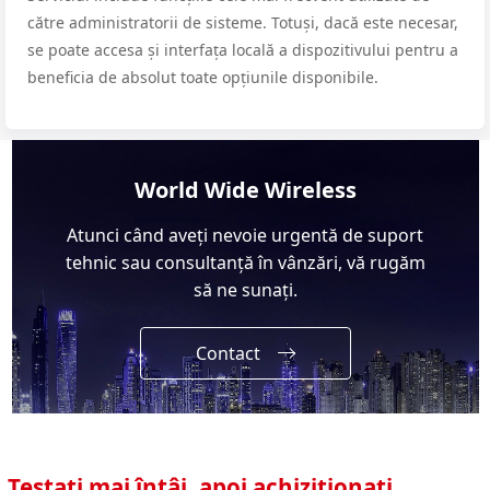
către administratorii de sisteme. Totuși, dacă este necesar,
se poate accesa și interfața locală a dispozitivului pentru a
beneficia de absolut toate opțiunile disponibile.
World Wide Wireless
Atunci când aveți nevoie urgentă de suport
tehnic sau consultanță în vânzări, vă rugăm
să ne sunați.
Contact
Testați mai întâi, apoi achiziționați