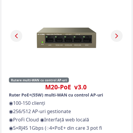
Rutere multi-WAN cu control AP-uri
M20-PoE v3.0
Ruter PoE+(55W) multi-WAN cu control AP-uri
◉100-150 clienți
◉256/512 AP-uri gestionate
◉ProFi Cloud ◉Interfață web locală
◉5×RJ45 1Gbps (◌4×PoE+ din care 3 pot fi