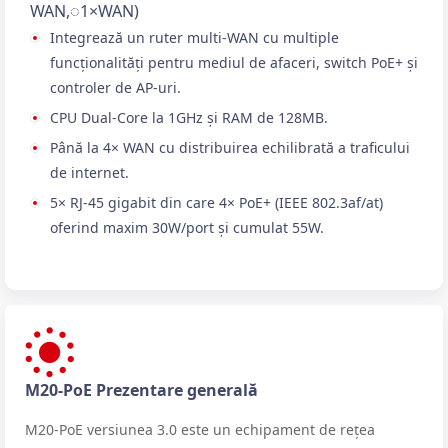
WAN,◌1×WAN)
Integrează un ruter multi-WAN cu multiple
funcționalități pentru mediul de afaceri, switch PoE+ și
controler de AP-uri.
CPU Dual-Core la 1GHz și RAM de 128MB.
Până la 4× WAN cu distribuirea echilibrată a traficului
de internet.
5× RJ-45 gigabit din care 4× PoE+ (IEEE 802.3af/at)
oferind maxim 30W/port și cumulat 55W.
M20-PoE Prezentare generală
M20-PoE versiunea 3.0 este un echipament de rețea