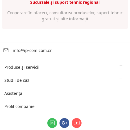
Sucursale și suport tehnic regional
Cooperare în afaceri, consultarea produselor, suport tehnic
gratuit și alte informații
info@ip-com.com.cn
Produse și servicii
Rutere pentru mediul de afaceri
Studii de caz
Switch-uri și accesorii
Soluții oferite în funcție de domeniul de activitate
Asistență
Puncte de acces Wi-Fi | AP
Studii de caz
Sucursale și suport tehnic regional
Profil companie
Echipamente Wi-Fi pentru distanțe mari
Parteneri
Contact
Sistemele logice de gestionare unificată ProFi
Despre noi