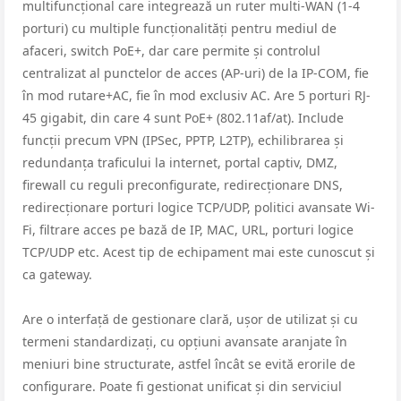
multifuncțional care integrează un ruter multi-WAN (1-4
porturi) cu multiple funcționalități pentru mediul de
afaceri, switch PoE+, dar care permite și controlul
centralizat al punctelor de acces (AP-uri) de la IP-COM, fie
în mod rutare+AC, fie în mod exclusiv AC. Are 5 porturi RJ-
45 gigabit, din care 4 sunt PoE+ (802.11af/at). Include
funcții precum VPN (IPSec, PPTP, L2TP), echilibrarea și
redundanța traficului la internet, portal captiv, DMZ,
firewall cu reguli preconfigurate, redirecționare DNS,
redirecționare porturi logice TCP/UDP, politici avansate Wi-
Fi, filtrare acces pe bază de IP, MAC, URL, porturi logice
TCP/UDP etc. Acest tip de echipament mai este cunoscut și
ca gateway.
Are o interfață de gestionare clară, ușor de utilizat și cu
termeni standardizați, cu opțiuni avansate aranjate în
meniuri bine structurate, astfel încât se evită erorile de
configurare. Poate fi gestionat unificat și din serviciul