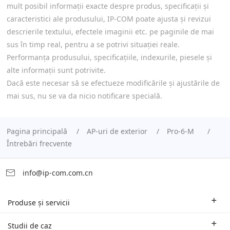
mult posibil informații exacte despre produs, specificații și
caracteristici ale produsului, IP-COM poate ajusta și revizui
descrierile textului, efectele imaginii etc. pe paginile de mai
sus în timp real, pentru a se potrivi situației reale.
Performanța produsului, specificațiile, indexurile, piesele și
alte informații sunt potrivite.
Dacă este necesar să se efectueze modificările și ajustările de
mai sus, nu se va da nicio notificare specială.
Pagina principală
AP-uri de exterior
Pro-6-M
Întrebări frecvente
info@ip-com.com.cn
Produse și servicii
Rutere pentru mediul de afaceri
Studii de caz