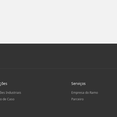
ções
Serviços
ões Industriais
Empresa do Ramo
o de Caso
Parceiro