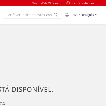
World Wide Wireless
Brazil / Português
Brazil / Português
STÁ DISPONÍVEL.
TÃO