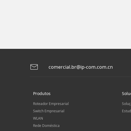
comercial.br@ip-com.com.cn
Produtos
Solu
Roteador Empresarial
Soluç
Switch Empresarial
Estud
WLAN
Rede Doméstica